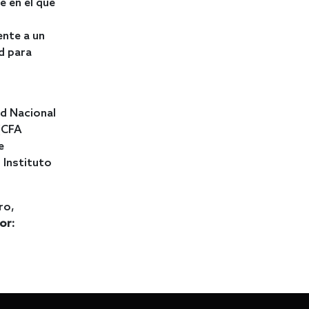
e en el que
ente a un
d para
ad Nacional
(CFA
e
 Instituto
ro,
or: