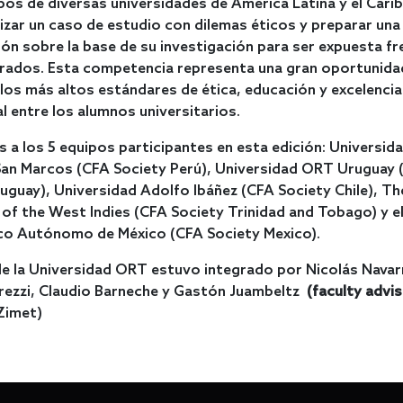
pos de diversas universidades de América Latina y el Carib
izar un caso de estudio con dilemas éticos y preparar una
ón sobre la base de su investigación para ser expuesta fr
urados. Esta competencia representa una gran oportunida
os más altos estándares de ética, educación y excelencia
l entre los alumnos universitarios.
s a los 5 equipos participantes en esta edición: Universid
San Marcos (CFA Society Perú), Universidad ORT Uruguay 
uguay), Universidad Adolfo Ibáñez (CFA Society Chile), Th
 of the West Indies (CFA Society Trinidad and Tobago) y el
co Autónomo de México (CFA Society Mexico).
de la Universidad ORT estuvo integrado por Nicolás Navar
rezzi, Claudio Barneche y Gastón Juambeltz
(faculty advis
Zimet)