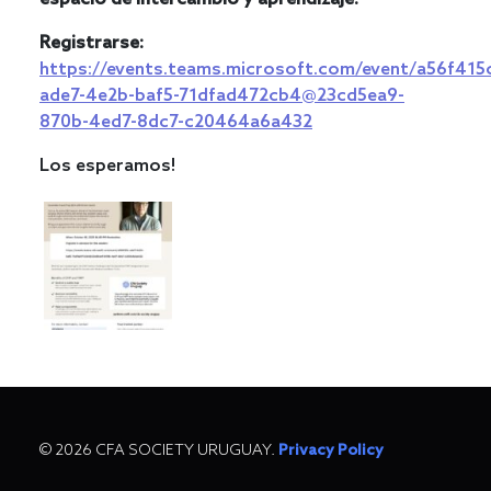
Registrarse:
https://events.teams.microsoft.com/event/a56f415
ade7-4e2b-baf5-71dfad472cb4@23cd5ea9-
870b-4ed7-8dc7-c20464a6a432
Los esperamos!
© 2026 CFA SOCIETY URUGUAY.
Privacy Policy